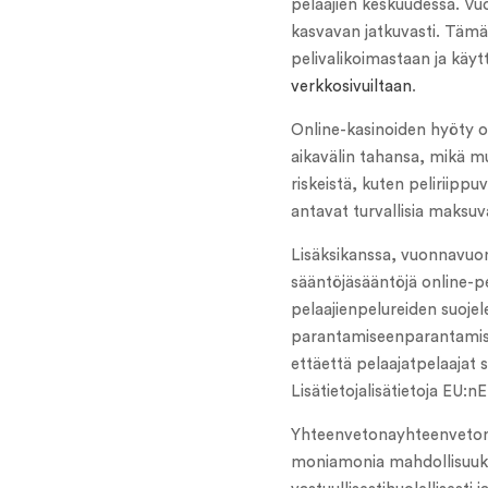
pelaajien keskuudessa. Vuo
kasvavan jatkuvasti. Tämä 
pelivalikoimastaan ja käyt
verkkosivuiltaan
.
Online-kasinoiden hyöty o
aikavälin tahansa, mikä mu
riskeistä, kuten peliriippu
antavat turvallisia maksuv
Lisäksikanssa, vuonnavuo
sääntöjäsääntöjä online-p
pelaajienpelureiden suoj
parantamiseenparantami
ettäettä pelaajatpelaajat
Lisätietojalisätietoja EU:
Yhteenvetonayhteenvetona 
moniamonia mahdollisuuksi