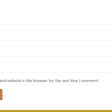
and website in this browser for the next time I comment.