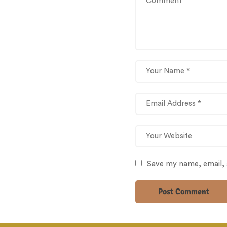
Save my name, email, 