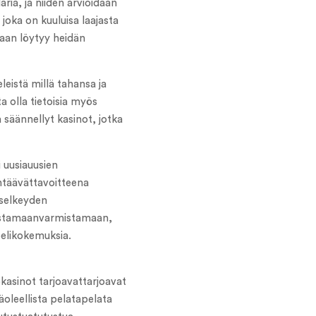
ria, ja niiden arvioidaan
joka on kuuluisa laajasta
taan löytyy heidän
eistä millä tahansa ja
 olla tietoisia myös
a säännellyt kasinot, jotka
 uusiauusien
htäävättavoitteena
nselkeyden
istamaanvarmistamaan,
elikokemuksia.
asinot tarjoavattarjoavat
leellista pelatapelata