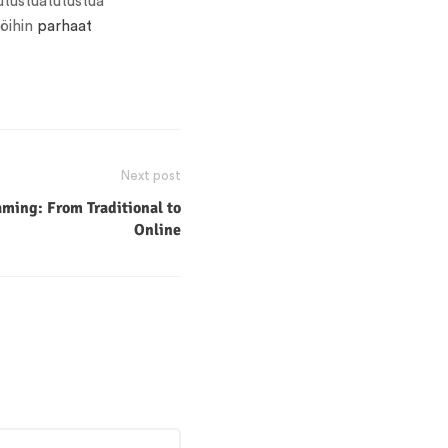
 tutustuatutustua
töihin
parhaat
Next post
aming: From Traditional to
Online