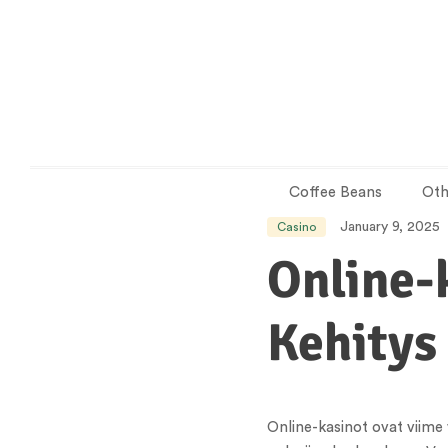
Coffee Beans
Oth
January 9, 2025
Casino
Online-
Kehitys
Online-kasinot ovat viime 