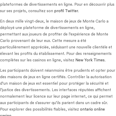
plateformes de divertissements en ligne. Pour en découvrir plus
sur ses projets, consultez son
profil Twitter
.
En deux mille vingt-deux, le maison de jeux de Monte Carlo a
déployé une plateforme de divertissements en ligne,
permettant aux joueurs de profiter de l’expérience de Monte
Carlo provenant de leur eux. Cette mesure a été
particulièrement appréciée, séduisant une nouvelle clientèle et
élevant les profits du établissement. Pour des renseignements
complètes sur les casinos en ligne, visitez
New York Times
.
Les participants doivent néanmoins être prudents et opter pour
des maisons de jeux en ligne certifiés. Contrôler la autorisation
d’un maison de jeux est essentiel pour protéger la sécurité et
l’justice des divertissements. Les interfaces réputées affichent
normalement leur licence sur leur page internet, ce qui permet
aux participants de s’assurer qu’ils parient dans un cadre sûr.
Pour explorer des possibilités fiables, visitez
ontario online
casino
.