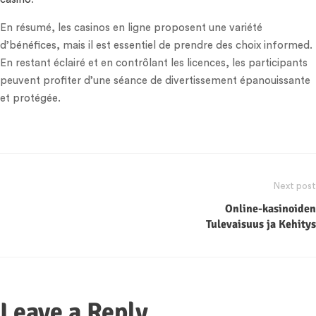
En résumé, les casinos en ligne proposent une variété
d’bénéfices, mais il est essentiel de prendre des choix informed.
En restant éclairé et en contrôlant les licences, les participants
peuvent profiter d’une séance de divertissement épanouissante
et protégée.
Next post
Online-kasinoiden
Tulevaisuus ja Kehitys
Leave a Reply